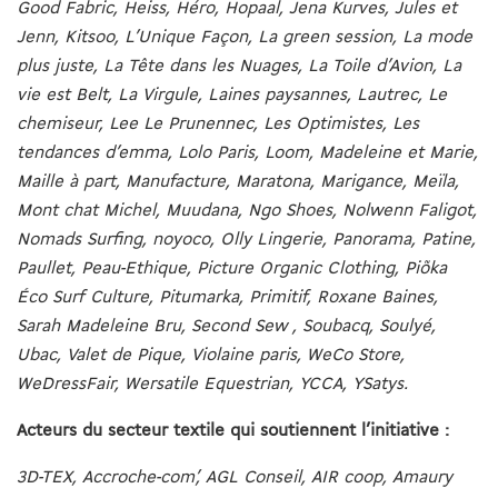
Good Fabric, Heiss, Héro, Hopaal, Jena Kurves, Jules et
Jenn, Kitsoo, L’Unique Façon, La green session, La mode
plus juste, La Tête dans les Nuages, La Toile d’Avion, La
vie est Belt, La Virgule, Laines paysannes, Lautrec, Le
chemiseur, Lee Le Prunennec, Les Optimistes, Les
tendances d’emma, Lolo Paris, Loom, Madeleine et Marie,
Maille à part, Manufacture, Maratona, Marigance, Meïla,
Mont chat Michel, Muudana, Ngo Shoes, Nolwenn Faligot,
Nomads Surfing, noyoco, Olly Lingerie, Panorama, Patine,
Paullet, Peau-Ethique, Picture Organic Clothing, Piõka
Éco Surf Culture, Pitumarka, Primitif, Roxane Baines,
Sarah Madeleine Bru, Second Sew , Soubacq, Soulyé,
Ubac, Valet de Pique, Violaine paris, WeCo Store,
WeDressFair, Wersatile Equestrian, YCCA, YSatys.
Acteurs du secteur textile qui soutiennent l’initiative :
3D-TEX, Accroche-com’, AGL Conseil, AIR coop, Amaury