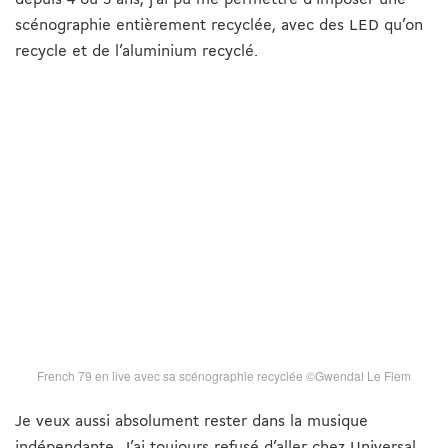
depuis 4 ou 5 ans, j’ai pu me permettre d’imposer une
scénographie entièrement recyclée, avec des LED qu’on
recycle et de l’aluminium recyclé.
French 79 en live avec sa scénographie recyclée ©Gwendal Le Flem
Je veux aussi absolument rester dans la musique
indépendante. J’ai toujours refusé d’aller chez Universal.